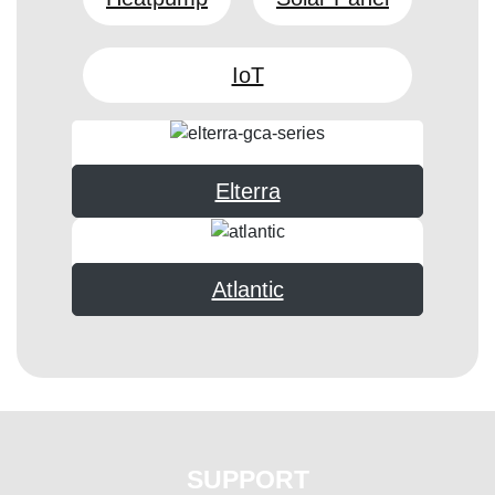
IoT
Elterra
Atlantic
SUPPORT